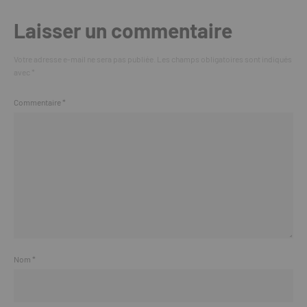
Laisser un commentaire
Votre adresse e-mail ne sera pas publiée.
Les champs obligatoires sont indiqués
avec
*
Commentaire
*
Nom
*