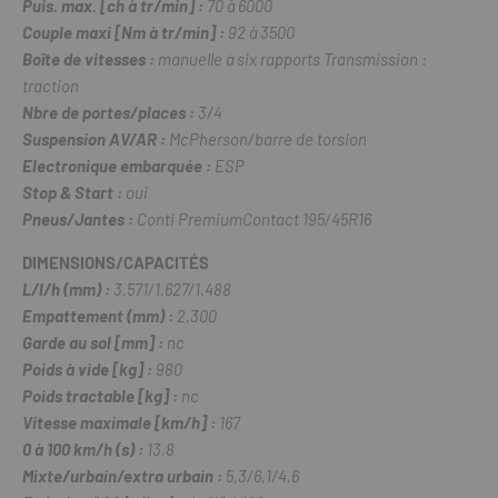
Puis. max. [ch à tr/min] :
70 à 6000
Couple maxi [Nm à tr/min] :
92 à 3500
Boîte de vitesses :
manuelle à six rapports Transmission :
traction
Nbre de portes/places :
3/4
Suspension AV/AR :
McPherson/barre de torsion
Electronique embarquée :
ESP
Stop & Start :
oui
Pneus/Jantes :
Conti PremiumContact 195/45R16
DIMENSIONS/CAPACITÉS
L/l/h (mm) :
3.571/1.627/1.488
Empattement (mm) :
2.300
Garde au sol [mm] :
nc
Poids à vide [kg] :
980
Poids tractable [kg] :
nc
Vitesse maximale [km/h] :
167
0 à 100 km/h (s) :
13,8
Mixte/urbain/extra urbain :
5,3/6,1/4,6