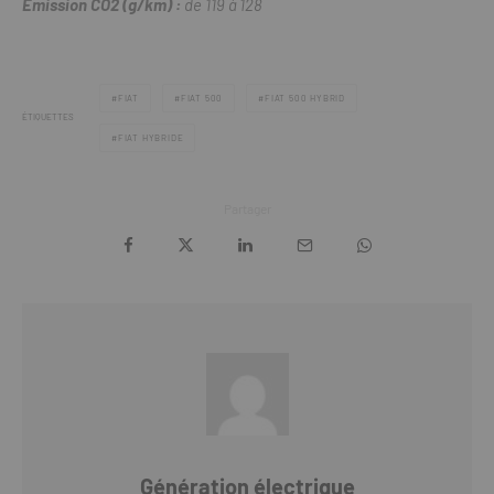
Emission CO2 (g/km) :
de 119 à 128
FIAT
FIAT 500
FIAT 500 HYBRID
ÉTIQUETTES
FIAT HYBRIDE
Partager
Génération électrique