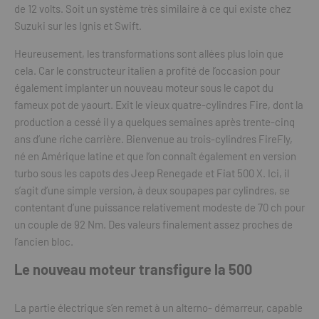
de 12 volts. Soit un système très similaire à ce qui existe chez
Suzuki sur les Ignis et Swift.
Heureusement, les transformations sont allées plus loin que
cela. Car le constructeur italien a profité de l’occasion pour
également implanter un nouveau moteur sous le capot du
fameux pot de yaourt. Exit le vieux quatre-cylindres Fire, dont la
production a cessé il y a quelques semaines après trente-cinq
ans d’une riche carrière. Bienvenue au trois-cylindres FireFly,
né en Amérique latine et que l’on connaît également en version
turbo sous les capots des Jeep Renegade et Fiat 500 X. Ici, il
s’agit d’une simple version, à deux soupapes par cylindres, se
contentant d’une puissance relativement modeste de 70 ch pour
un couple de 92 Nm. Des valeurs finalement assez proches de
l’ancien bloc.
Le nouveau moteur transfigure la 500
La partie électrique s’en remet à un alterno- démarreur, capable