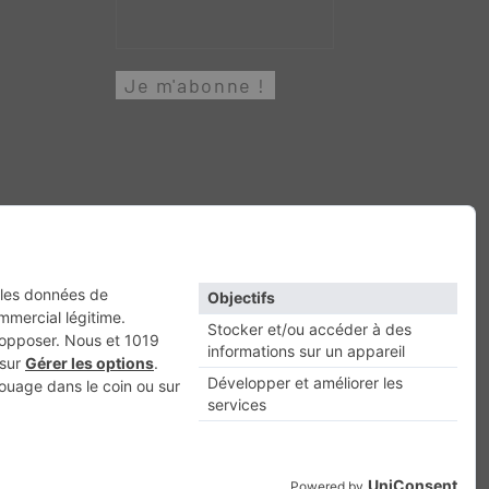
Retour en haut
Escapade
Maisons A Vivre