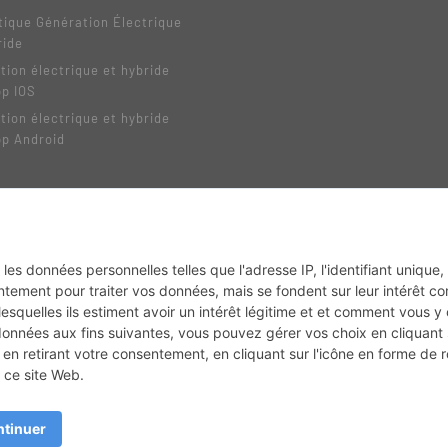
tique Génération Électrique
ride
tion électrique et hybride
pp IOS
tion électrique et hybride
pp Android
MX2K
Enduro Mag
Trail Adventure
Trial Mag
Sport-Bikes
Boutique CPPRESSE
Depuis 2020 - Un magazine du
Groupe CPPRESSE