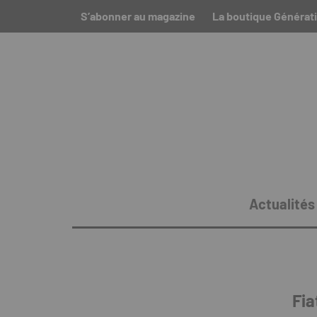
S’abonner au magazine
La boutique Générati
Actualités
Fia