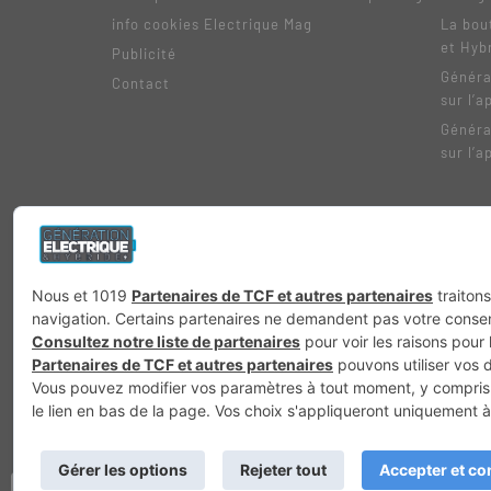
info cookies Electrique Mag
La bou
et Hyb
Publicité
Généra
Contact
sur l’a
Généra
sur l’a
Génération 4×4
Génération Sans Permis
VTTAE.fr
FullAttack