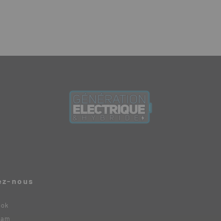
ez-nous
ook
ram