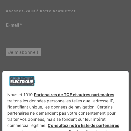
Abonnez-vous à notre newsletter
E-mail
*
Génération 4×4
Génération Sans Permis
VTTAE.fr
FullAttack
MX2K
Enduro Mag
Trail Adventure
Trial Mag
Sport-Bikes
Boutique CPPRESSE
Escapade
Maisons A Vivre
Retour en haut