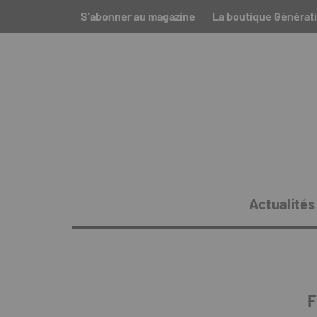
S’abonner au magazine
La boutique Générati
Actualités
F