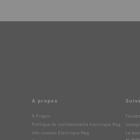
A propos
Suiv
A Propos
Faceb
Politique de confidentialité Electrique Mag
Instag
info cookies Electrique Mag
La bou
et Hyb