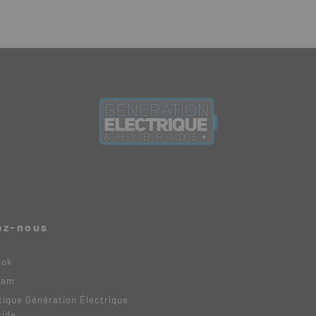
ez-nous
ook
ram
tique Génération Électrique
ride