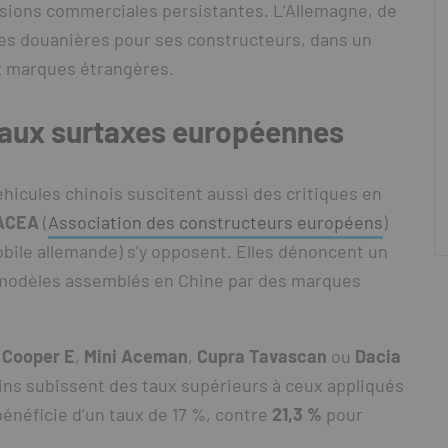
ensions commerciales persistantes. L’Allemagne, de
res douanières pour ses constructeurs, dans un
x marques étrangères.
aux surtaxes européennes
icules chinois suscitent aussi des critiques en
’ACEA
(
Association des constructeurs européens
)
obile allemande) s’y opposent. Elles dénoncent un
s modèles assemblés en Chine par des marques
 Cooper E
,
Mini Aceman
,
Cupra Tavascan
ou
Dacia
ins subissent des taux supérieurs à ceux appliqués
 bénéficie d’un taux de 17 %, contre
21,3 %
pour