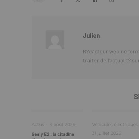
Partager
Julien
R?dacteur web de forma
traiter de l'actualit? s
S
Actus
·
4 août 2026
Véhicules électriques
31 juillet 2026
Geely E2 : la citadine