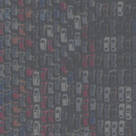
Julien
·
Actus
·
11 avril 2025