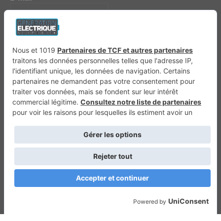
Génération 4×4
Génération Sans Permis
VTTAE.fr
FullAttack
MX2K
Enduro Mag
Trail Adventure
Trial Mag
Sport-Bikes
Boutique CPPRESSE
Escapade
Maisons A Vivre
Retour en haut
Depuis 2020 - Un magazine du
Groupe CPPRESSE