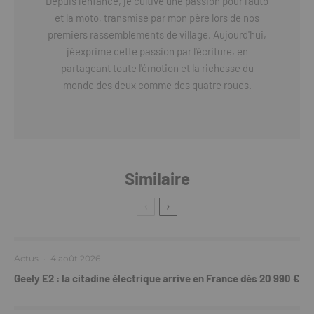
Depuis l'enfance, je cultive une passion pour l'auto
et la moto, transmise par mon père lors de nos
premiers rassemblements de village. Aujourd'hui,
jéexprime cette passion par l'écriture, en
partageant toute l'émotion et la richesse du
monde des deux comme des quatre roues.
Similaire
Actus
·
4 août 2026
Geely E2 : la citadine électrique arrive en France dès 20 990 €