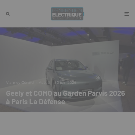
Vianney Gérard
·
Actus
·
30 juin 2026
Geely et COMO au Garden Parvis 2026
à Paris La Défense