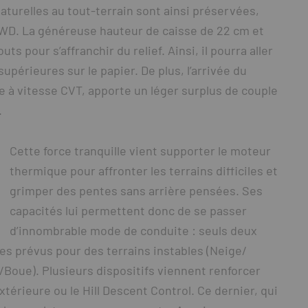
aturelles au tout-terrain sont ainsi préservées,
AWD. La généreuse hauteur de caisse de 22 cm et
ts pour s’affranchir du relief. Ainsi, il pourra aller
upérieures sur le papier. De plus, l’arrivée du
te à vitesse CVT, apporte un léger surplus de couple
.
Cette force tranquille vient supporter le moteur
thermique pour affronter les terrains difficiles et
grimper des pentes sans arrière pensées. Ses
capacités lui permettent donc de se passer
d’innombrable mode de conduite : seuls deux
s prévus pour des terrains instables (Neige/
/Boue). Plusieurs dispositifs viennent renforcer
térieure ou le Hill Descent Control. Ce dernier, qui