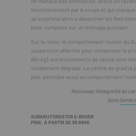
ne manque pas d’efficacité, avoue en revan
fonctionnement par à-coups et qui manque 
se surprend alors à désactiver les fées éle
pied, comptant sur un freinage puissant.
Sur la route, le comportement routier du S
suspension affermie pour compenser la prise
664 kg), les mouvements de caisse sont mieu
visiblement dégradé. Le centre de gravité 
plat, participe aussi au comportement routi
Retrouvez
l’intégralité de cet
dans
Généra
SUBARU
FORESTER E-BOXER
PRIX: À PARTIR DE 36 990€