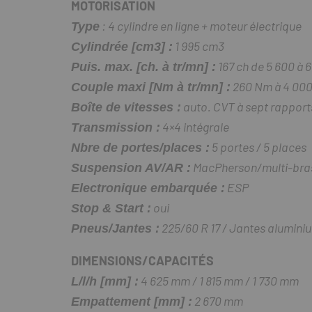
MOTORISATION
: 4 cylindre en ligne + moteur électrique
Type
1 995 cm3
Cylindrée [cm3] :
167 ch de 5 600 à 
Puis. max. [ch. à tr/mn] :
260 Nm à 4 000
Couple maxi [Nm à tr/mn] :
auto. CVT à sept rapport
Boîte de vitesses :
4×4 intégrale
Transmission :
5 portes / 5 places
Nbre de portes/places :
MacPherson/multi-bra
Suspension AV/AR :
ESP
Electronique embarquée :
oui
Stop & Start :
225/60 R 17 / Jantes alumini
Pneus/Jantes :
DIMENSIONS/CAPACITÉS
4 625 mm / 1 815 mm / 1 730 mm
L/l/h [mm] :
2 670 mm
Empattement [mm] :