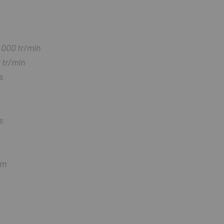
6 000 tr/min
 tr/min
s
s
um