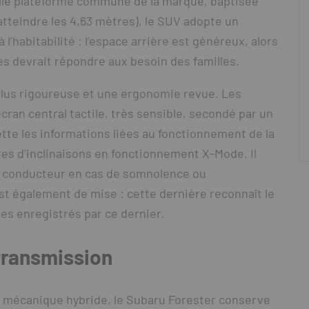
elle plateforme commune de la marque, baptisée
atteindre les 4,63 mètres), le SUV adopte un
l’habitabilité : l’espace arrière est généreux, alors
tres devrait répondre aux besoin des familles.
 plus rigoureuse et une ergonomie revue. Les
cran central tactile, très sensible, secondé par un
ette les informations liées au fonctionnement de la
s d’inclinaisons en fonctionnement X-Mode. Il
le conducteur en cas de somnolence ou
st également de mise : cette dernière reconnaît le
es enregistrés par ce dernier.
 transmission
 mécanique hybride, le Subaru Forester conserve