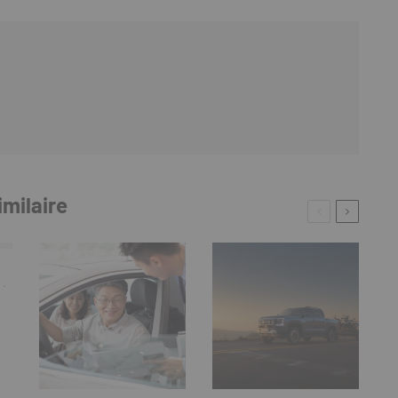
imilaire
·