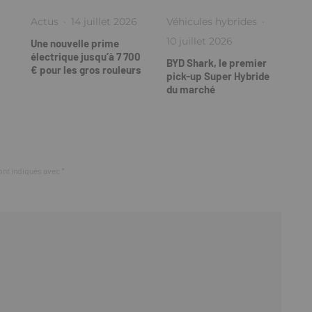
Actus
·
14 juillet 2026
Véhicules hybrides
·
10 juillet 2026
Une nouvelle prime
électrique jusqu’à 7 700
BYD Shark, le premier
€ pour les gros rouleurs
pick-up Super Hybride
du marché
ont indiqués avec
*