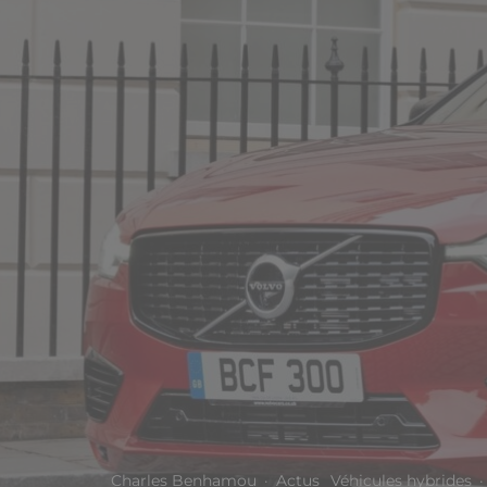
Charles Benhamou
·
Actus
Véhicules hybrides
·