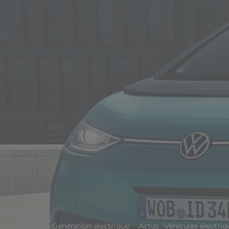
Génération électrique
·
Actus
Véhicules électriq