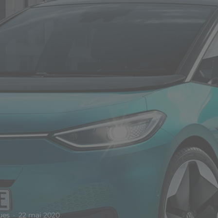
ues
·
22 mai 2020