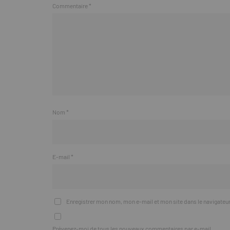
Commentaire
*
Nom
*
E-mail
*
Enregistrer mon nom, mon e-mail et mon site dans le navigate
Prévenez-moi de tous les nouveaux commentaires par e-mail.