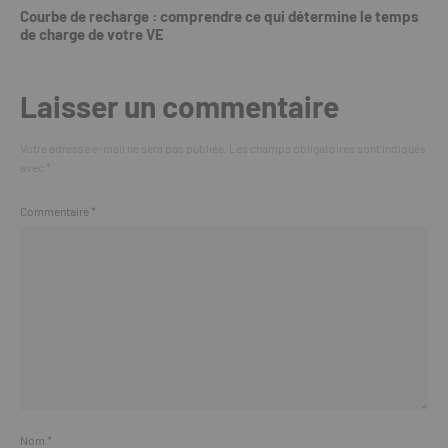
Courbe de recharge : comprendre ce qui détermine le temps
de charge de votre VE
Laisser un commentaire
Votre adresse e-mail ne sera pas publiée.
Les champs obligatoires sont indiqués
avec
*
Commentaire
*
Nom
*