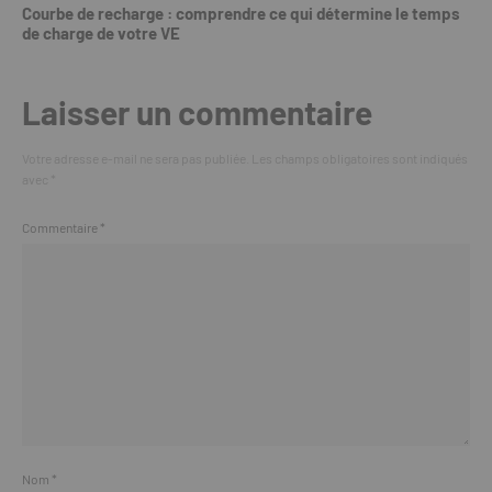
Courbe de recharge : comprendre ce qui détermine le temps
de charge de votre VE
Laisser un commentaire
Votre adresse e-mail ne sera pas publiée.
Les champs obligatoires sont indiqués
avec
*
Commentaire
*
Nom
*