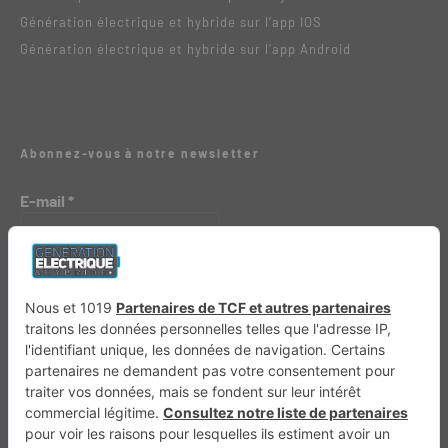
Génération électrique et hybride sur l’app IOS
Génération électrique et hybride sur l’app Android
Abonnez-vous à notre newsletter
E-mail
*
Génération 4×4
Génération Sans Permis
VTTAE.fr
FullAttack
MX2K