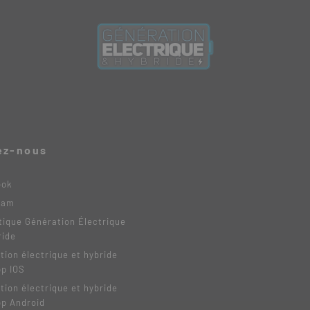
ez-nous
ook
ram
tique Génération Électrique
ride
tion électrique et hybride
pp IOS
tion électrique et hybride
pp Android