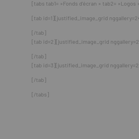
[tabs tab1= »Fonds d’écran » tab2= »Logos 
[tab id=1][justified_image_grid nggallery=2
[/tab]
[tab id=2][justified_image_grid nggallery=2
[/tab]
[tab id=3][justified_image_grid nggallery=2
[/tab]
[/tabs]