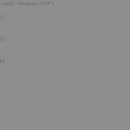
» tab3= »Modèles 2013″]
4]
5]
6]