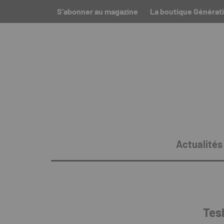
S’abonner au magazine
La boutique Générati
Actualités
Tes