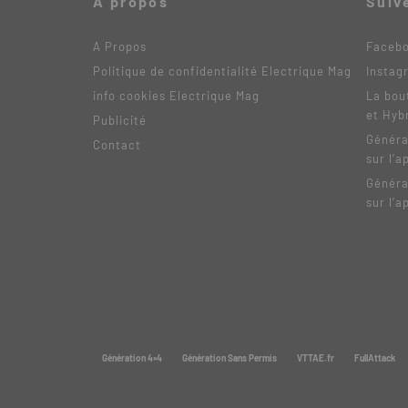
A propos
Suiv
A Propos
Faceb
Politique de confidentialité Electrique Mag
Instag
info cookies Electrique Mag
La bou
et Hyb
Publicité
Généra
Contact
sur l’a
Généra
sur l’a
Génération 4×4
Génération Sans Permis
VTTAE.fr
FullAttack