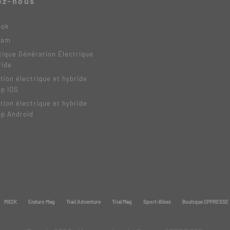
ez-nous
ook
ram
tique Génération Électrique
ride
tion électrique et hybride
pp IOS
tion électrique et hybride
pp Android
MX2K
Enduro Mag
Trail Adventure
Trial Mag
Sport-Bikes
Boutique CPPRESSE