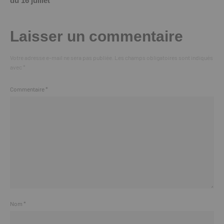
du 16 juillet
Laisser un commentaire
Votre adresse e-mail ne sera pas publiée.
Les champs obligatoires sont indiqués
avec
*
Commentaire
*
Nom
*