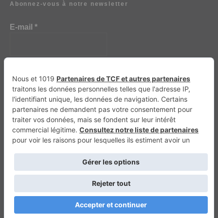
Abonnez-vous à notre newsletter
E-mail
*
Génération 4×4
Génération Sans Permis
VTTAE.fr
FullAttack
MX2K
Enduro Mag
Trail Adventure
Trial Mag
Sport-Bikes
Boutique CPPRESSE
Escapade
Maisons A Vivre
Retour en haut
Depuis 2020 - Un magazine du
Groupe CPPRESSE