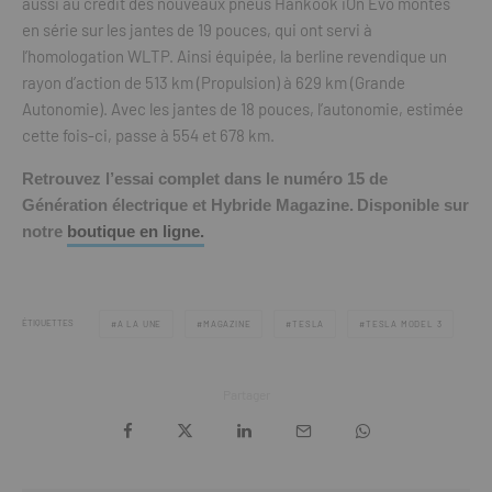
aussi au crédit des nouveaux pneus Hankook iOn Evo montés
en série sur les jantes de 19 pouces, qui ont servi à
l’homologation WLTP. Ainsi équipée, la berline revendique un
rayon d’action de 513 km (Propulsion) à 629 km (Grande
Autonomie). Avec les jantes de 18 pouces, l’autonomie, estimée
cette fois-ci, passe à 554 et 678 km.
Retrouvez l’essai complet dans le numéro 15 de
Génération électrique et Hybride Magazine.
Disponible sur
notre
boutique en ligne.
ÉTIQUETTES
A LA UNE
MAGAZINE
TESLA
TESLA MODEL 3
Partager