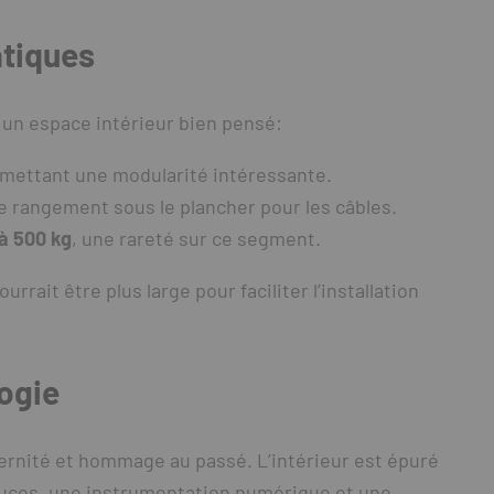
atiques
e un espace intérieur bien pensé:
rmettant une modularité intéressante.
e rangement sous le plancher pour les câbles.
’à 500 kg
, une rareté sur ce segment.
rrait être plus large pour faciliter l’installation
logie
dernité et hommage au passé. L’intérieur est épuré
 pouces, une instrumentation numérique et une