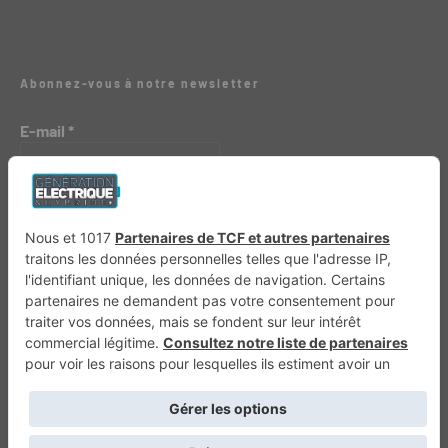
Abonnez-vous à notre newsletter
E-mail
*
Génération 4×4
Génération Sans Permis
VTTAE.fr
FullAttack
MX2K
Enduro Mag
Trail Adventure
Trial Mag
Sport-Bikes
Boutique CPPRESSE
Escapade
Maisons A Vivre