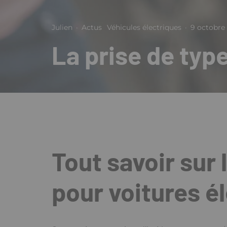
Julien
·
Actus
Véhicules électriques
·
9 octobre
La prise de typ
Tout savoir sur 
pour voitures é