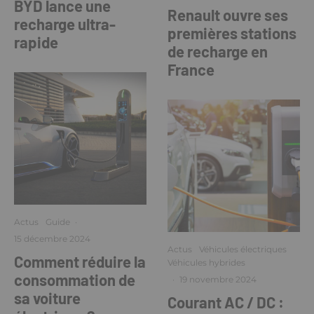
BYD lance une
Renault ouvre ses
recharge ultra-
premières stations
rapide
de recharge en
France
Actus
Guide
·
15 décembre 2024
Actus
Véhicules électriques
Comment réduire la
Véhicules hybrides
consommation de
·
19 novembre 2024
sa voiture
Courant AC / DC :