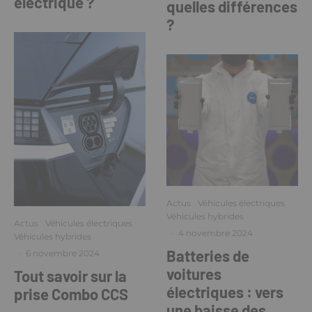
électrique ?
quelles différences
?
Actus
Véhicules électriques
Véhicules hybrides
Actus
Véhicules électriques
·
4 novembre 2024
Véhicules hybrides
Batteries de
·
6 novembre 2024
voitures
Tout savoir sur la
électriques : vers
prise Combo CCS
une baisse des