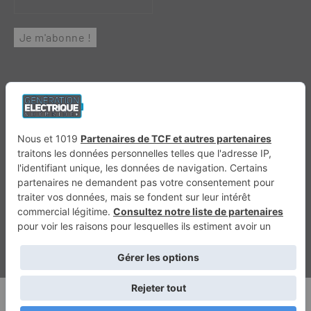
Génération 4×4
Génération Sans Permis
VTTAE.fr
FullAttack
MX2K
Enduro Mag
Trail Adventure
Trial Mag
Sport-Bikes
Boutique CPPRESSE
Escapade
Maisons A Vivre
Retour en haut
Depuis 2020 - Un magazine du
Groupe CPPRESSE