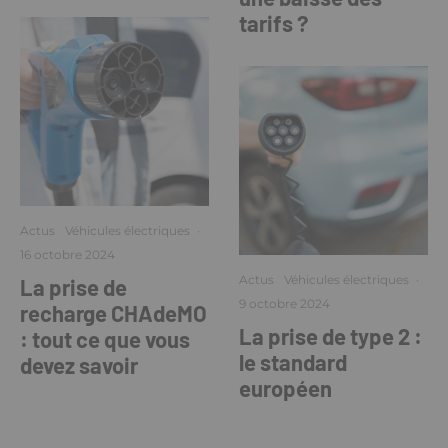
tarifs ?
Actus
Véhicules électriques
·
16 octobre 2024
Actus
Véhicules électriques
·
La prise de
9 octobre 2024
recharge CHAdeMO
La prise de type 2 :
: tout ce que vous
le standard
devez savoir
européen