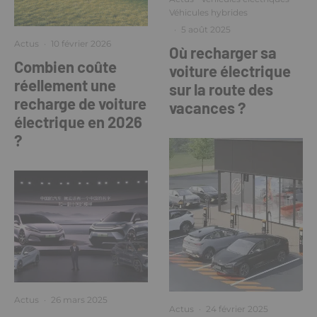
Véhicules hybrides
·
5 août 2025
Actus
·
10 février 2026
Où recharger sa
Combien coûte
voiture électrique
réellement une
sur la route des
recharge de voiture
vacances ?
électrique en 2026
?
Actus
·
26 mars 2025
Actus
·
24 février 2025