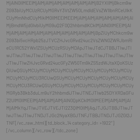
MjAlN0IlMEElMjAlMjAlMjAlMjAlMjAlMjAlMjAlMjB2YXIlMjBkcm9w
ZG93biUyMCUzRCUyMGRvY3VtZW50LmdldEVsZW1lbnRCeUlkK
CUyMmNhdCUyMiklM0IlMEElMEElMjAlMjAlMjAlMjAlMjAlMjAlMjAl
MjBmdW5jdGlvbiUyMG9uQ2F0Q2hhbmdlKCklMjAlN0IlMEElMjAl
MjAlMjAlMjAlMjAlMjAlMjAlMjAlMjAlMjAlMjAlMjBpZiUyMChkcm9w
ZG93bi5vcHRpb25zJTVCZHJvcGRvd24uc2VsZWN0ZWRJbmRl
eCU1RC52YWx1ZSUyMCUzRSUyMDApJTIwJTdCJTBBJTIwJTI
wJTIwJTIwJTIwJTIwJTIwJTIwJTIwJTIwJTIwJTIwJTIwJTIw
JTIwJTIwZHJvcGRvd24ucGFyZW50Tm9kZS5zdWJtaXQoKSUz
QiUwQSUyMCUyMCUyMCUyMCUyMCUyMCUyMCUyMCUyMCUy
MCUyMCUyMCU3RCUwQSUyMCUyMCUyMCUyMCUyMCUyMCUy
MCUyMCU3RCUwQSUyMCUyMCUyMCUyMCUyMCUyMCUyMCUy
MGRyb3Bkb3duLm9uY2hhbmdlJTIwJTNEJTIwb25DYXRDaGFu
Z2UlM0IlMEElMjAlMjAlMjAlMjAlN0QpKCklM0IlMEElMjAlMjAlMjAl
MjAlMkYqJTIwJTVEJTVEJTI2Z3QlM0IlMjAqJTJGJTBBJTIwJT
IwJTIwJTIwJTNDJTJGc2NyaXB0JTNFJTBBJTNDJTJGZGl2J
TNF[/vc_raw_html][td_block_14 category_id= »1922″]
[/vc_column][/vc_row][/tdc_zone]