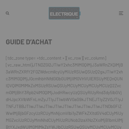
GUIDE D’ACHAT
[tdc_zone type= »tdc_content »][vc_row][vc_column]
[vc_raw_html]JTNDZGl2JTIwY2xhc3MlM0QlMjJ3aWRnZXQlMjB
3aWRnZXRfY2F0ZWdvcmllcyUyMiUzRSUwQSUzQ2gxJTIwY2xh
c3MlM0QlMjJ0cmlhbHNfdGl0bGUlMjIlM0VHVUlERSUyMEQnQUN
IQVQlM0MlMkZoMSUzRSUwQSUyMCUyMCUyMCUyMCUzQ2Zvc
m0lMjBhY3Rpb24lM0QlMjJodHRwcyUzQSUyRiUyRnd3dy5lbGVj
dHJpcXVlbWFnLmZyJTIyJTIwbWV0aG9kJTNEJTIyZ2V0JTIyJ
TNFJTBBJTIwJTIwJTIwJTIwJTIwJTIwJTIwJTIwJTNDbGFiZ
WwlMjBjbGFzcyUzRCUyMnNjcmVlbi1yZWFkZXItdGV4dCUyMiUy
MGZvciUzRCUyMmNhdCUyMiUzRUNob2lzaXNzZXolMjB1bmUlMj
BtYXJxdWUlM0MlMkZsYWJlbCUzRSUwQSUyMCUyMCUyMCUy