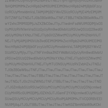
2ZWwtMCUyMiUyMHZhbHVlJTNEJTIyMTgyMyUyMiUzRVJlbmF
1bHQlM0MlMkZvcHRpb24lM0UlMEElM0NvcHRpb24lMjBjbGFzcy
UzRCUyMmxldmVsLTAlMjIlMjB2YWx1ZSUzRCUyMjE4MzElMjIlM
0VTZWF0JTNDJTJGb3B0aW9uJTNFJTBBJTNDb3B0aW9uJTI
wY2xhc3MlM0QlMjJsZXZlbC0wJTIyJTIwdmFsdWUlM0QlMjIxOS
UyMiUzRVN1enVraSUzQyUyRm9wdGlvbiUzRSUwQSUzQ29wdGl
vbiUyMGNsYXNzJTNEJTIybGV2ZWwtMCUyMiUyMHZhbHVlJT
NEJTIyMjAlMjIlM0VUb3lvdGElM0MlMkZvcHRpb24lM0UlMEElM0
NvcHRpb24lMjBjbGFzcyUzRCUyMmxldmVsLTAlMjIlMjB2YWx1Z
SUzRCUyMjIyJTIyJTNFVm9sa3N3YWdlbiUzQyUyRm9wdGlvbiU
zRSUwQSUzQ29wdGlvbiUyMGNsYXNzJTNEJTIybGV2ZWwtMC
UyMiUyMHZhbHVlJTNEJTIyMTU3NSUyMiUzRVZvbHZvJTNDJ
TJGb3B0aW9uJTNFJTIwJTIwJTIwJTIwJTIwJTIwJTIwJTIwJ
TIwJTIwJTIwJTIwJTBBJTIwJTIwJTIwJTIwJTIwJTIwJTIwJT
IwJTNDJTJGc2VsZWN0JTNFJTBBJTIwJTIwJTIwJTIwJTND
JTJGZm9ybSUzRSUwQSUyMCUyMCUyMCUyMCUzQ3Njcmlwd
CUyMHR5cGUlM0QlMjJ0ZXh0JTJGamF2YXNjcmlwdCUyMiUzR
SUwQSUyMCUyMCUyMCUyMCUyRiolMjAlM0MhJTVCQ0RBVEEl
NUIlMjAqJTJGJTBBJTIwJTIwJTIwJTIwKGZ1bmN0aW9uKCkl