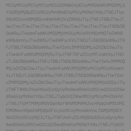
MCUyMCUyMCUyMCUyMCUzQ3NlbGVjdCUyMG5hbWUlM0QlMjJj
YXQlMjIlMjBpZCUzRCUyMmNhdCUyMiUyMGNsYXNzJTNEJTIyc
G9zdGZvcm0lMjB0cmlhbHNfc2VsZWN0JTIyJTNFJTBBJTIwJT
IwJTIwJTIwJTIwJTIwJTIwJTIwJTIwJTIwJTIwJTIwJTNDb3B
0aW9uJTIwdmFsdWUlM0QlMjItMSUyMiUzRVMlQzMlQTlsZWN0
aW9ubmVyJTIwdW5lJTIwbWFycXVlJTNDJTJGb3B0aW9uJTN
FJTBBJTNDb3B0aW9uJTIwY2xhc3MlM0QlMjJsZXZlbC0wJTIy
JTIwdmFsdWUlM0QlMjI5JTIyJTNFTGFuZCUyMFJvdmVyJTND
JTJGb3B0aW9uJTNFJTBBJTNDb3B0aW9uJTIwY2xhc3MlM0Q
lMjJsZXZlbC0wJTIyJTIwdmFsdWUlM0QlMjIxMCUyMiUzRUxleH
VzJTNDJTJGb3B0aW9uJTNFJTBBJTNDb3B0aW9uJTIwY2xh
c3MlM0QlMjJsZXZlbC0wJTIyJTIwdmFsdWUlM0QlMjIxODQzJTIy
JTNFTWl0c3ViaXNoaSUzQyUyRm9wdGlvbiUzRSUwQSUzQ29w
dGlvbiUyMGNsYXNzJTNEJTIybGV2ZWwtMCUyMiUyMHZhbHVl
JTNEJTIyMTMlMjIlM0VOaXNzYW4lM0MlMkZvcHRpb24lM0UlME
ElM0NvcHRpb24lMjBjbGFzcyUzRCUyMmxldmVsLTAlMjIlMjB2Y
Wx1ZSUzRCUyMjE3JTIyJTNFUmFuZ2UlMjBSb3ZlciUzQyUyRm
9wdGlvbiUzRSUwQSUzQ29wdGlvbiUyMGNsYXNzJTNEJTIybGV