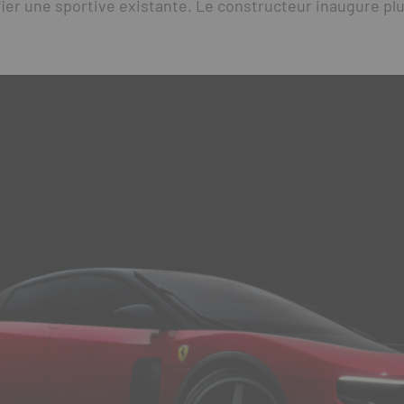
ifier une sportive existante. Le constructeur inaugure pl