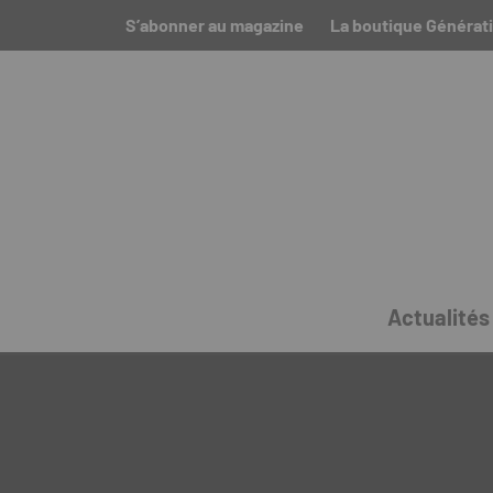
S’abonner au magazine
La boutique Générati
Actualités