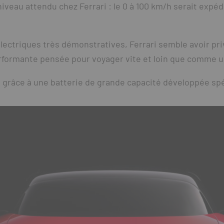
eau attendu chez Ferrari : le 0 à 100 km/h serait expéd
ectriques très démonstratives, Ferrari semble avoir privi
formante pensée pour voyager vite et loin que comme u
s grâce à une batterie de grande capacité développée s