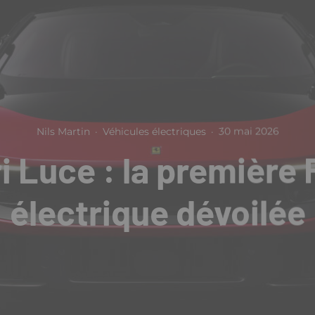
Nils Martin
·
Véhicules électriques
·
30 mai 2026
i Luce : la première 
électrique dévoilée