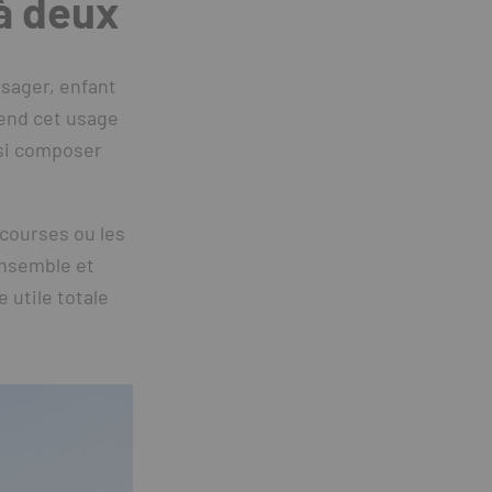
 à deux
ssager, enfant
rend cet usage
nsi composer
s courses ou les
ensemble et
 utile totale