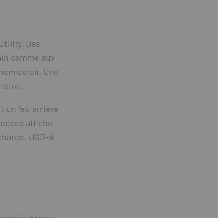
tility. Des
bain comme aux
ransmission. Une
taire.
t un feu arrière
pouces affiche
 charge, USB-A
 coloris blanc