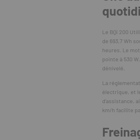
quotid
Le BQi 200 Util
de 693,7 Wh so
heures. Le mot
pointe à 530 W.
dénivelé.
La réglementati
électrique, et 
d’assistance, a
km/h facilite pa
Freina