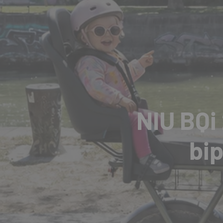
NIU BQi 
bip