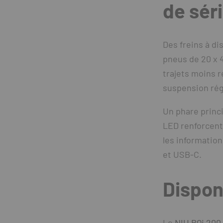
de sér
Des freins à di
pneus de 20 x 
trajets moins r
suspension rég
Un phare princi
LED renforcent 
les informatio
et USB-C.
Disponi
Le
NIU BQi 200 