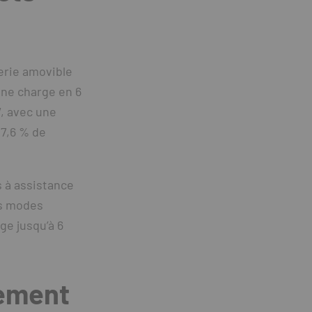
erie amovible
ine charge en 6
, avec une
17,6 % de
s à assistance
ois modes
ge jusqu’à 6
pement