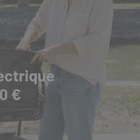
lectrique
00 €