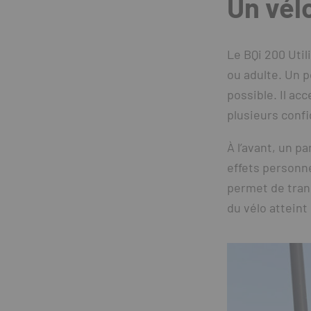
Un vél
Le BQi 200 Util
ou adulte. Un p
possible. Il ac
plusieurs confi
À l’avant, un p
effets personn
permet de trans
du vélo atteint