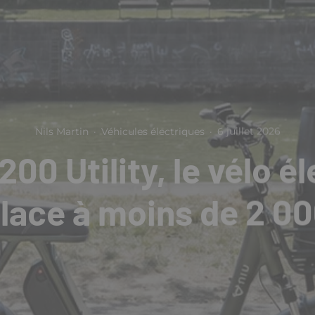
Nils Martin
·
Véhicules électriques
·
6 juillet 2026
200 Utility, le vélo é
lace à moins de 2 0