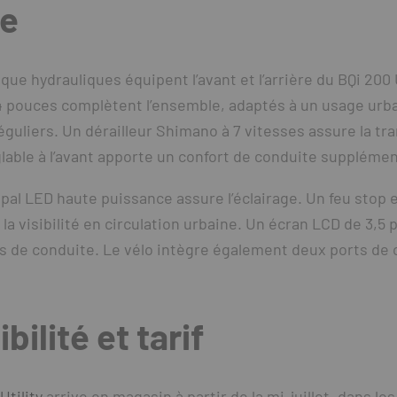
ie
sque hydrauliques équipent l’avant et l’arrière du BQi 200 U
4 pouces complètent l’ensemble, adaptés à un usage ur
éguliers. Un dérailleur Shimano à 7 vitesses assure la t
lable à l’avant apporte un confort de conduite supplémen
pal LED haute puissance assure l’éclairage. Un feu stop e
la visibilité en circulation urbaine. Un écran LCD de 3,5 
ns de conduite. Le vélo intègre également deux ports de
bilité et tarif
Utility
arrive en magasin à partir de la mi-juillet, dans les