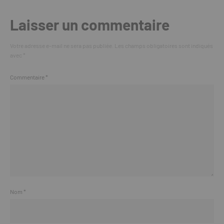
Laisser un commentaire
Votre adresse e-mail ne sera pas publiée.
Les champs obligatoires sont indiqués
avec
*
Commentaire
*
Nom
*