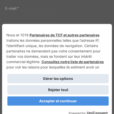
E-mail
*
Génération 4×4
Génération Sans Permis
VTTAE.fr
FullAttack
MX2K
Enduro Mag
Trail Adventure
Trial Mag
Sport-Bikes
Boutique CPPRESSE
Escapade
Maisons A Vivre
Retour en haut
Depuis 2020 - Un magazine du
Groupe CPPRESSE