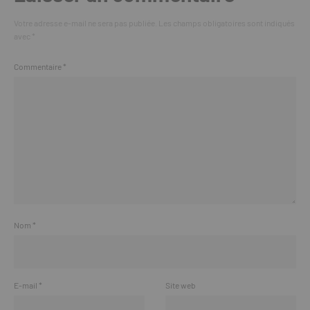
Votre adresse e-mail ne sera pas publiée.
Les champs obligatoires sont indiqués
avec
*
Commentaire
*
Nom
*
E-mail
*
Site web