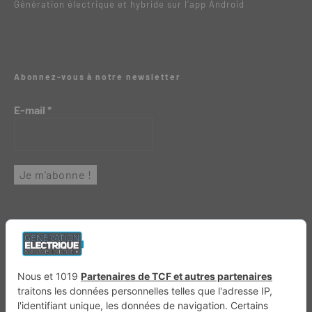
Génération électrique et hybride sur l’app Android
Abonnez-vous à notre newsletter
E-mail
*
Génération 4×4
Génération Sans Permis
VTTAE.fr
FullAttack
MX2K
Enduro Mag
Trail Adventure
Trial Mag
Sport-Bikes