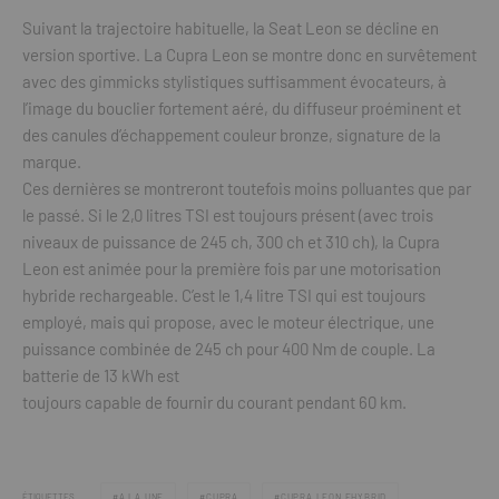
Suivant la trajectoire habituelle, la Seat Leon se décline en
version sportive. La Cupra Leon se montre donc en survêtement
avec des gimmicks stylistiques suffisamment évocateurs, à
l’image du bouclier fortement aéré, du diffuseur proéminent et
des canules d’échappement couleur bronze, signature de la
marque.
Ces dernières se montreront toutefois moins polluantes que par
le passé. Si le 2,0 litres TSI est toujours présent (avec trois
niveaux de puissance de 245 ch, 300 ch et 310 ch), la Cupra
Leon est animée pour la première fois par une motorisation
hybride rechargeable. C’est le 1,4 litre TSI qui est toujours
employé, mais qui propose, avec le moteur électrique, une
puissance combinée de 245 ch pour 400 Nm de couple. La
batterie de 13 kWh est
toujours capable de fournir du courant pendant 60 km.
ÉTIQUETTES
A LA UNE
CUPRA
CUPRA LEON EHYBRID