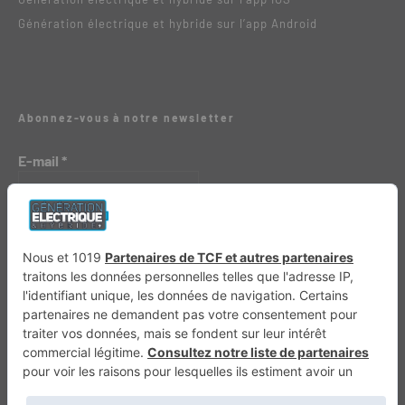
Génération électrique et hybride sur l’app Android
Abonnez-vous à notre newsletter
E-mail
*
Génération 4×4
Génération Sans Permis
VTTAE.fr
FullAttack
MX2K
Enduro Mag
Trail Adventure
Trial Mag
Sport-Bikes