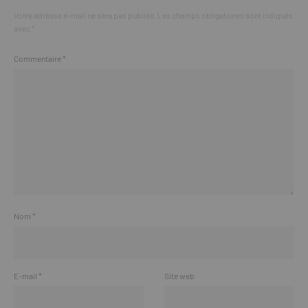
Votre adresse e-mail ne sera pas publiée.
Les champs obligatoires sont indiqués
avec
*
Commentaire
*
Nom
*
E-mail
*
Site web