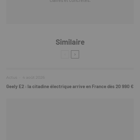
claires et concrètes.
Similaire
Actus
·
4 août 2026
Geely E2 : la citadine électrique arrive en France dès 20 990 €