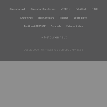
Génération 4×4
Génération Sans Permis
VTTAE.fr
FullAttack
MX2K
Enduro Mag
Trail Adventure
Trial Mag
Sport-Bikes
Boutique CPPRESSE
Escapade
Maisons A Vivre
Retour en haut
Depuis 2020 - Un magazine du
Groupe CPPRESSE