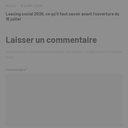
Actus
·
8 juillet 2026
Leasing social 2026, ce qu’il faut savoir avant l’ouverture du
16 juillet
Laisser un commentaire
Votre adresse e-mail ne sera pas publiée.
Les champs obligatoires sont indiqués
avec
*
Commentaire
*