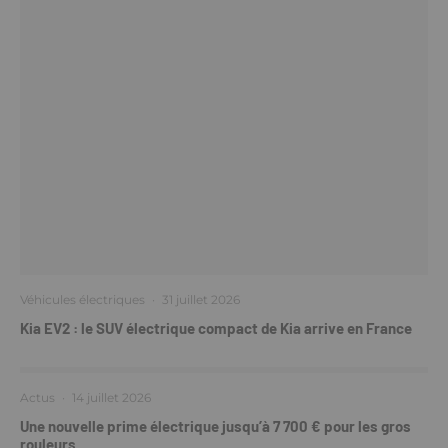
Véhicules électriques
·
31 juillet 2026
Kia EV2 : le SUV électrique compact de Kia arrive en France
Actus
·
14 juillet 2026
Une nouvelle prime électrique jusqu’à 7 700 € pour les gros
rouleurs