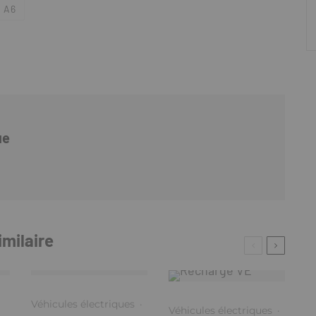
 A6
ue
imilaire
Véhicules électriques
·
Véhicules électriques
·