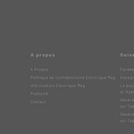
A propos
Suiv
A Propos
Faceb
Politique de confidentialité Electrique Mag
Instag
info cookies Electrique Mag
La bou
et Hyb
Publicité
Généra
Contact
sur l’a
Généra
sur l’a