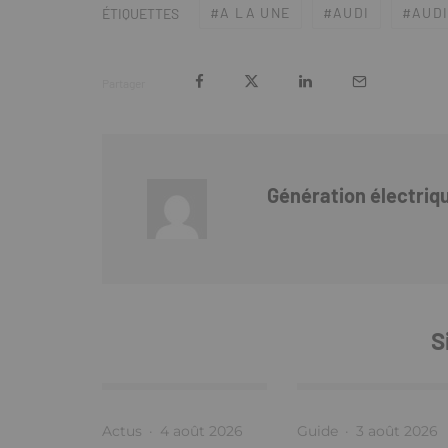
A LA UNE
AUDI
AUDI
ÉTIQUETTES
Partager
Génération électriq
S
Actus
·
4 août 2026
Guide
·
3 août 2026