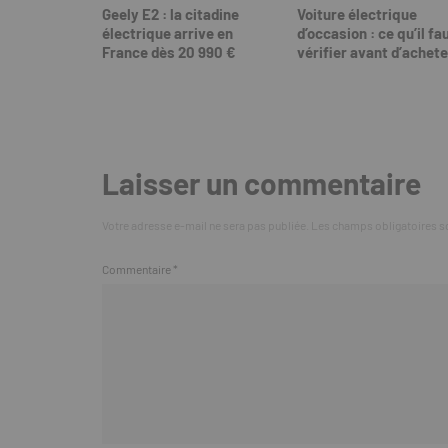
Geely E2 : la citadine
Voiture électrique
électrique arrive en
d’occasion : ce qu’il fa
France dès 20 990 €
vérifier avant d’achete
Laisser un commentaire
Votre adresse e-mail ne sera pas publiée.
Les champs obligatoires s
Commentaire
*