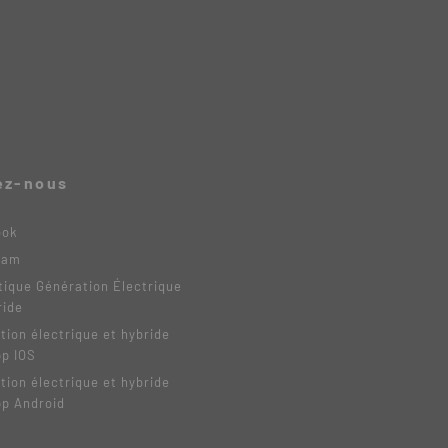
ez-nous
ook
ram
tique Génération Électrique
ride
tion électrique et hybride
pp IOS
tion électrique et hybride
pp Android