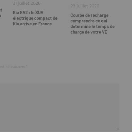
31 juillet 2026
29 juillet 2026
ut
Kia EV2 : le SUV
Courbe de recharge :
r
électrique compact de
comprendre ce qui
Kia arrive en France
détermine le temps de
charge de votre VE
ont indiqués avec
*