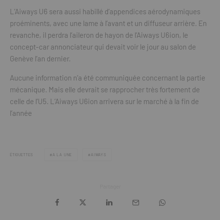
L’Aiways U6 sera aussi habillé d’appendices aérodynamiques
proéminents, avec une lame à l’avant et un diffuseur arrière. En
revanche, il perdra l’aileron de hayon de l’Aiways U6ion, le
concept-car annonciateur qui devait voir le jour au salon de
Genève l’an dernier.
Aucune information n’a été communiquée concernant la partie
mécanique. Mais elle devrait se rapprocher très fortement de
celle de l’U5. L’Aiways U6ion arrivera sur le marché à la fin de
l’année
ÉTIQUETTES
A LA UNE
AIWAYS
Partager