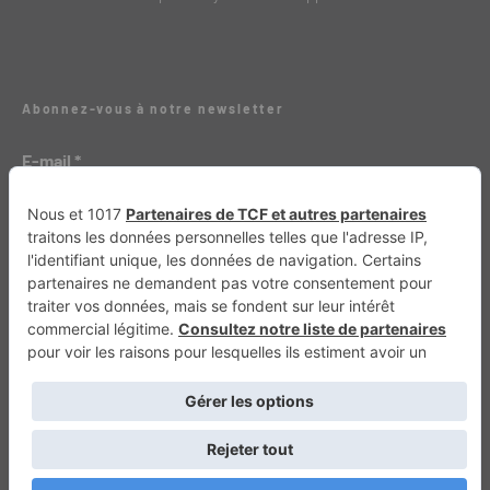
Abonnez-vous à notre newsletter
E-mail
*
Génération 4×4
Génération Sans Permis
VTTAE.fr
FullAttack
MX2K
Enduro Mag
Trail Adventure
Trial Mag
Sport-Bikes
Boutique CPPRESSE
Escapade
Maisons A Vivre