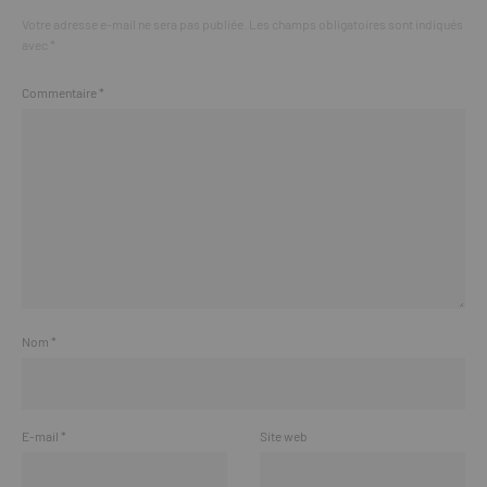
Votre adresse e-mail ne sera pas publiée.
Les champs obligatoires sont indiqués
avec
*
Commentaire
*
Nom
*
E-mail
*
Site web