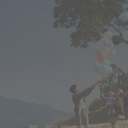
Julien
·
Actus
Véhicules électriques
·
14 mars 2