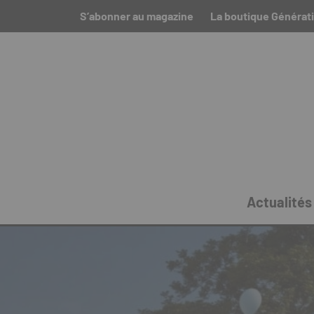
S’abonner au magazine
La boutique Générati
Actualités