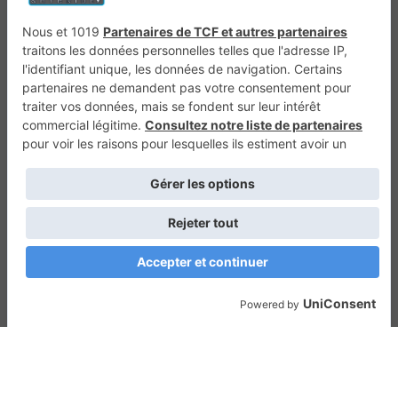
Génération 4×4
Génération Sans Permis
VTTAE.fr
FullAttack
MX2K
Enduro Mag
Trail Adventure
Trial Mag
Sport-Bikes
Boutique CPPRESSE
Escapade
Maisons A Vivre
Retour en haut
Depuis 2020 - Un magazine du
Groupe CPPRESSE