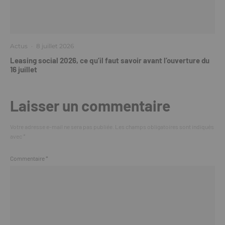
Actus
·
8 juillet 2026
Leasing social 2026, ce qu’il faut savoir avant l’ouverture du
16 juillet
Laisser un commentaire
Votre adresse e-mail ne sera pas publiée.
Les champs obligatoires sont indiqués
avec
*
Commentaire
*