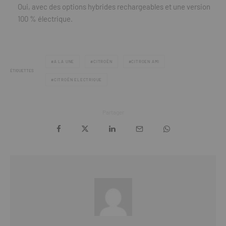
Oui, avec des options hybrides rechargeables et une version
100 % électrique.
A LA UNE
CITROËN
CITROEN AMI
ÉTIQUETTES
CITROËN ELECTRIQUE
Partager