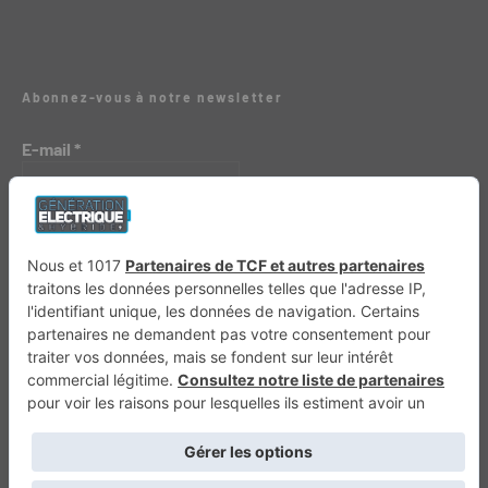
Abonnez-vous à notre newsletter
E-mail
*
Génération 4×4
Génération Sans Permis
VTTAE.fr
FullAttack
MX2K
Enduro Mag
Trail Adventure
Trial Mag
Sport-Bikes
Boutique CPPRESSE
Escapade
Maisons A Vivre