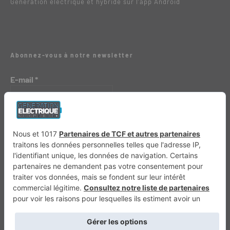
Génération électrique et hybride sur l’app Android
Abonnez-vous à notre newsletter
E-mail
*
Génération 4×4
Génération Sans Permis
VTTAE.fr
FullAttack
MX2K
Enduro Mag
Trail Adventure
Trial Mag
Sport-Bikes
Boutique CPPRESSE
Escapade
Maisons A Vivre