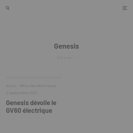
Genesis
Dernier
Actus
Véhicules électriques
·
2 septembre 2021
Genesis dévoile le
GV60 électrique