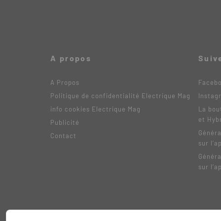
A propos
Suiv
A Propos
Faceb
Politique de confidentialité Electrique Mag
Instag
info cookies Electrique Mag
La bou
et Hyb
Publicité
Généra
Contact
sur l’a
Généra
sur l’a