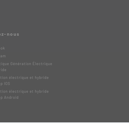
ez-nous
ook
ram
tique Génération Électrique
ride
tion électrique et hybride
pp IOS
tion électrique et hybride
pp Android