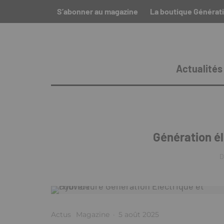
S’abonner au magazine
La boutique Générati
Actualités
Génération él
D
Actus
Magazine
·
5 août 2025