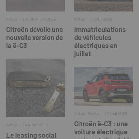
Actus
·
3 septembre 2025
Actus
·
7 août 2025
Citroën dévoile une
Immatriculations
nouvelle version de
de véhicules
la ë-C3
électriques en
juillet
Actus
Essais
·
27 mai 2025
Citroën ë-C3 : une
Actus
·
24 juillet 2025
voiture électrique
Le leasing social