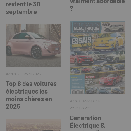
vraiment abordable
revient le 30
?
septembre
Actus
·
11 avril 2025
Top 8 des voitures
électriques les
moins chères en
Actus
Magazine
·
2025
27 mars 2025
Génération
Électrique &