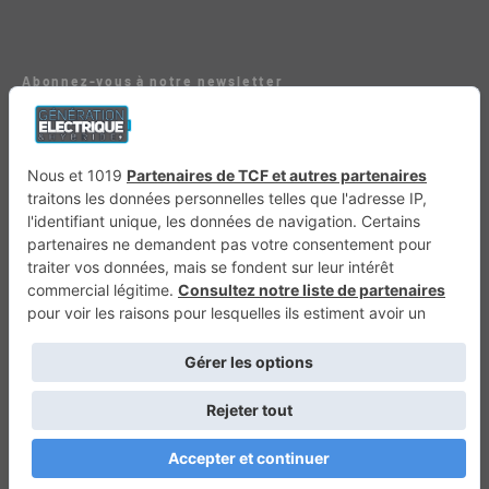
Abonnez-vous à notre newsletter
E-mail
*
Génération 4×4
Génération Sans Permis
VTTAE.fr
FullAttack
MX2K
Enduro Mag
Trail Adventure
Trial Mag
Sport-Bikes
Boutique CPPRESSE
Escapade
Maisons A Vivre