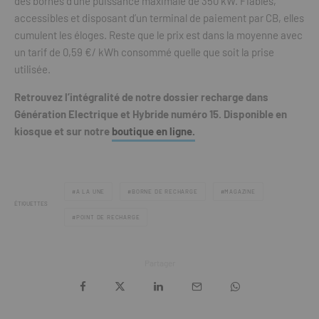
des bornes d’une puissance maximale de 350 kW. Fiables,
accessibles et disposant d’un terminal de paiement par CB, elles
cumulent les éloges. Reste que le prix est dans la moyenne avec
un tarif de 0,59 €/ kWh consommé quelle que soit la prise
utilisée.
Retrouvez l’intégralité de notre dossier recharge dans
Génération Electrique et Hybride numéro 15. Disponible en
kiosque et sur notre
boutique en ligne.
A LA UNE
BORNE DE RECHARGE
MAGAZINE
ÉTIQUETTES
POINT DE RECHARGE
Partager