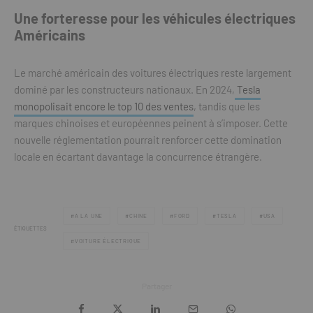
Une forteresse pour les véhicules électriques
Américains
Le marché américain des voitures électriques reste largement
dominé par les constructeurs nationaux. En 2024,
Tesla
monopolisait encore le top 10 des ventes
, tandis que les
marques chinoises et européennes peinent à s’imposer. Cette
nouvelle réglementation pourrait renforcer cette domination
locale en écartant davantage la concurrence étrangère.
A LA UNE
CHINE
FORD
TESLA
USA
ÉTIQUETTES
VOITURE ÉLECTRIQUE
Partager