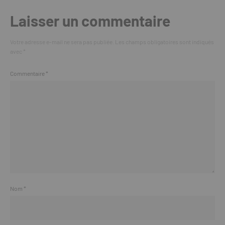
Laisser un commentaire
Votre adresse e-mail ne sera pas publiée.
Les champs obligatoires sont indiqués
avec
*
Commentaire
*
Nom
*