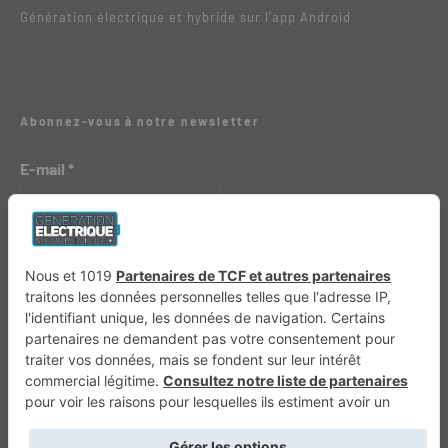
Génération électrique et hybride sur l’app Android
Abonnez-vous à notre newsletter
E-mail
*
Génération 4×4
Génération Sans Permis
VTTAE.fr
FullAttack
MX2K
Enduro Mag
Trail Adventure
Trial Mag
Sport-Bikes