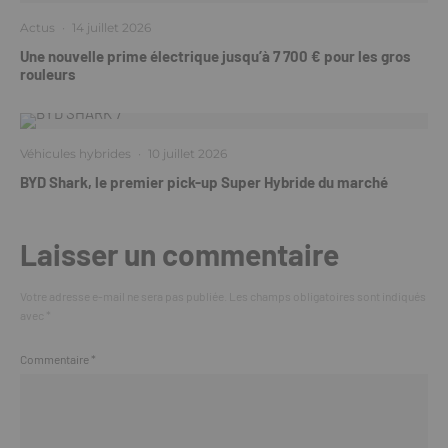
Actus
·
14 juillet 2026
Une nouvelle prime électrique jusqu’à 7 700 € pour les gros
rouleurs
Véhicules hybrides
·
10 juillet 2026
BYD Shark, le premier pick-up Super Hybride du marché
Laisser un commentaire
Votre adresse e-mail ne sera pas publiée.
Les champs obligatoires sont indiqués
avec
*
Commentaire
*