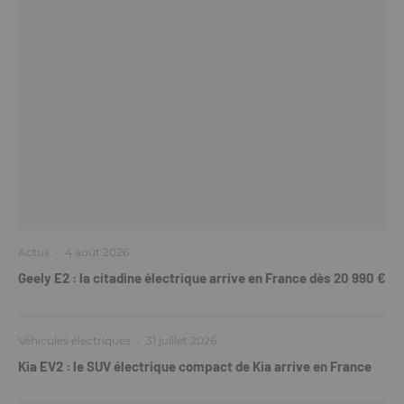
Actus
·
4 août 2026
Geely E2 : la citadine électrique arrive en France dès 20 990 €
Véhicules électriques
·
31 juillet 2026
Kia EV2 : le SUV électrique compact de Kia arrive en France