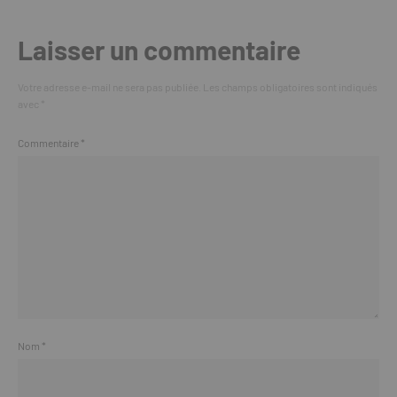
Laisser un commentaire
Votre adresse e-mail ne sera pas publiée.
Les champs obligatoires sont indiqués
avec
*
Commentaire
*
Nom
*