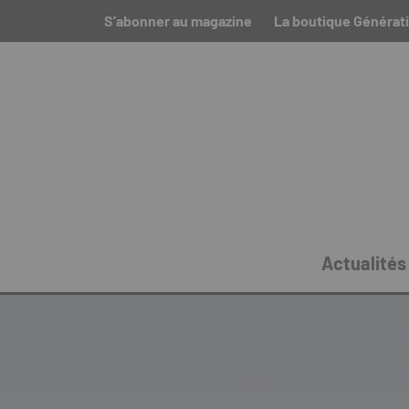
S’abonner au magazine
La boutique Générati
Actualités