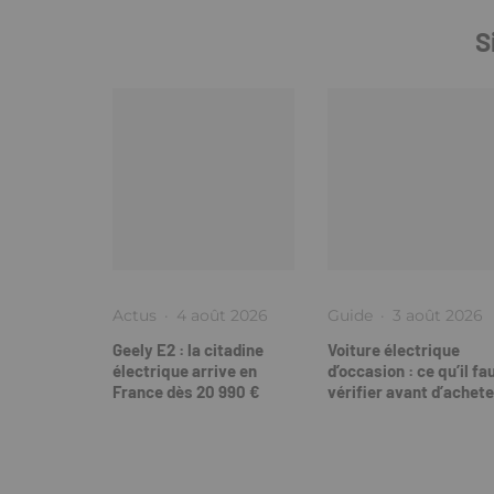
S
Actus
·
4 août 2026
Guide
·
3 août 2026
Geely E2 : la citadine
Voiture électrique
électrique arrive en
d’occasion : ce qu’il fa
France dès 20 990 €
vérifier avant d’achete