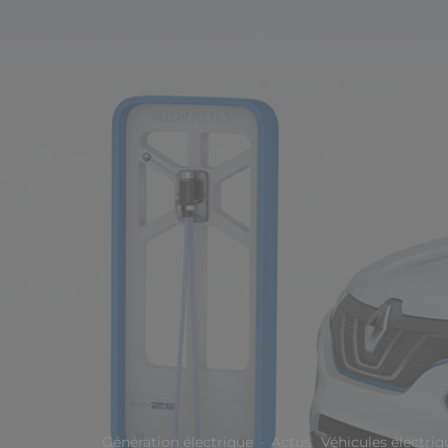
Génération électrique
·
Actus
Véhicules électriq