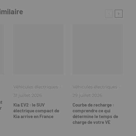
imilaire
Véhicules électriques
·
Véhicules électriques
·
31 juillet 2026
29 juillet 2026
ut
Kia EV2 : le SUV
Courbe de recharge :
r
électrique compact de
comprendre ce qui
Kia arrive en France
détermine le temps de
charge de votre VE