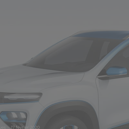
ues
·
17 février 2020