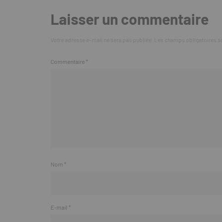
Laisser un commentaire
Votre adresse e-mail ne sera pas publiée.
Les champs obligatoires s
Commentaire
*
Nom
*
E-mail
*