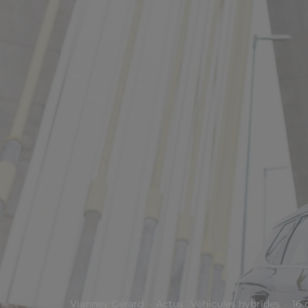
Vianney Gérard
·
Actus
Véhicules hybrides
·
16 