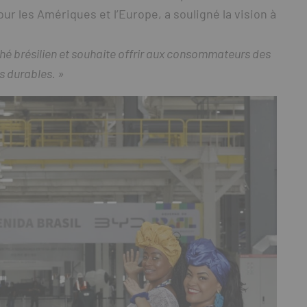
ur les Amériques et l’Europe, a souligné la vision à
hé brésilien et souhaite offrir aux consommateurs des
s durables. »