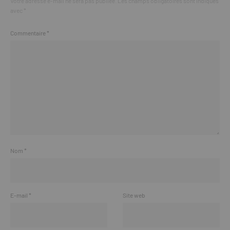
Votre adresse e-mail ne sera pas publiée.
Les champs obligatoires sont indiqués
avec
*
Commentaire
*
Nom
*
E-mail
*
Site web