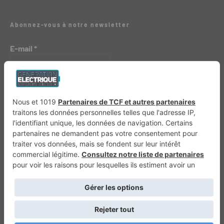
Abonnez-vous à notre newsletter
E-mail
*
Génération 4×4
Génération Sans Permis
VTTAE.fr
FullAttack
MX2K
Enduro Mag
Trail Adventure
Trial Mag
Sport-Bikes
Boutique CPPRESSE
Escapade
Maisons A Vivre
Retour en haut