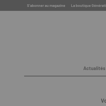
S’abonner au magazine
La boutique Générati
Actualités
V