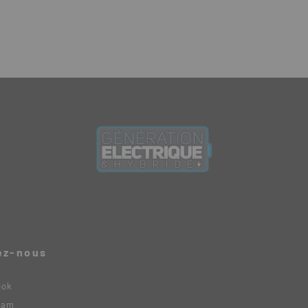
ez-nous
ook
ram