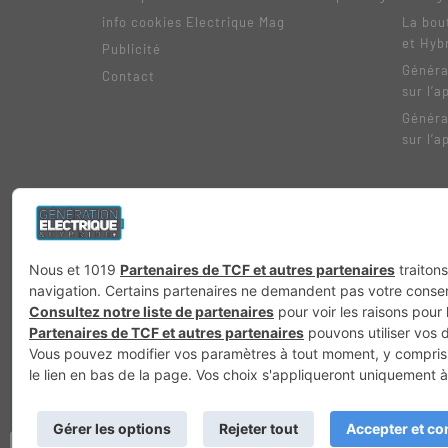
info cookies Electrique Mag
La bou
et Hyb
Publicité
Généra
Contact
sur l’a
Généra
sur l’a
Génération 4×4
Génération Sans Permis
VTTAE.fr
FullAttack