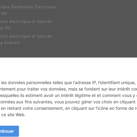
tique Génération Électrique
ride
tion électrique et hybride
pp IOS
tion électrique et hybride
pp Android
MX2K
Enduro Mag
Trail Adventure
Trial Mag
Sport-Bikes
Boutique CPPRESSE
Depuis 2020 - Un magazine du
Groupe CPPRESSE