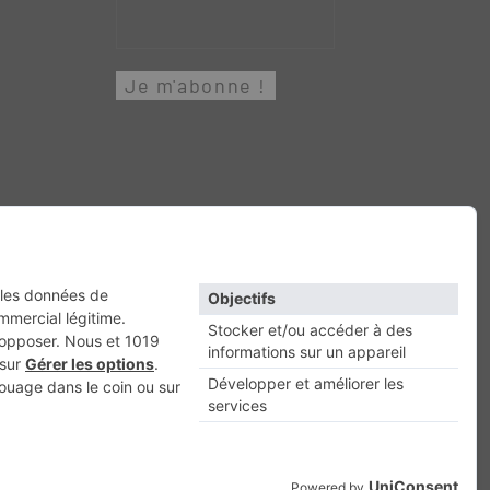
Retour en haut
Escapade
Maisons A Vivre