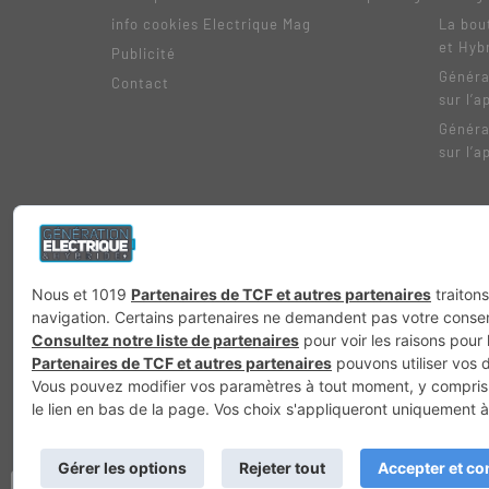
info cookies Electrique Mag
La bou
et Hyb
Publicité
Généra
Contact
sur l’a
Généra
sur l’a
Génération 4×4
Génération Sans Permis
VTTAE.fr
FullAttack