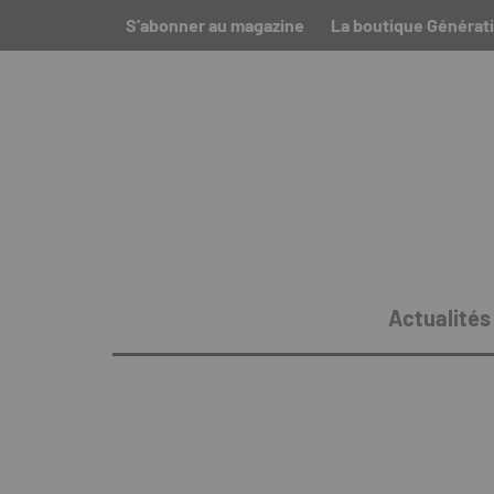
S’abonner au magazine
La boutique Générati
Actualités