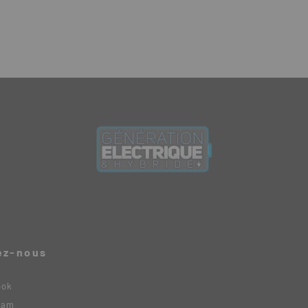
ez-nous
ook
ram