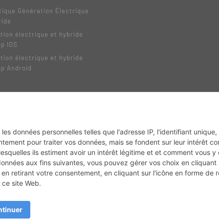
tique Génération Électrique
ride
tion électrique et hybride
pp IOS
tion électrique et hybride
pp Android
MX2K
Enduro Mag
Trail Adventure
Trial Mag
Sport-Bikes
Boutique CPPRESSE
Depuis 2020 - Un magazine du
Groupe CPPRESSE