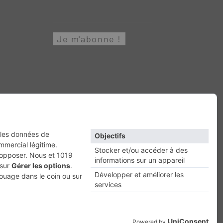
Retour en haut
Escapade
Maisons A Vivre