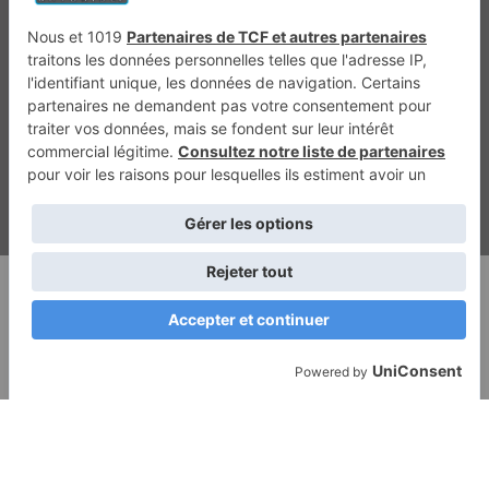
Génération 4×4
Génération Sans Permis
VTTAE.fr
FullAttack
MX2K
Enduro Mag
Trail Adventure
Trial Mag
Sport-Bikes
Boutique CPPRESSE
Escapade
Maisons A Vivre
Retour en haut
Depuis 2020 - Un magazine du
Groupe CPPRESSE