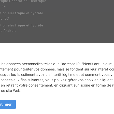
tique Génération Électrique
ride
tion électrique et hybride
pp IOS
tion électrique et hybride
pp Android
MX2K
Enduro Mag
Trail Adventure
Trial Mag
Sport-Bikes
Boutique CPPRESSE
Depuis 2020 - Un magazine du
Groupe CPPRESSE