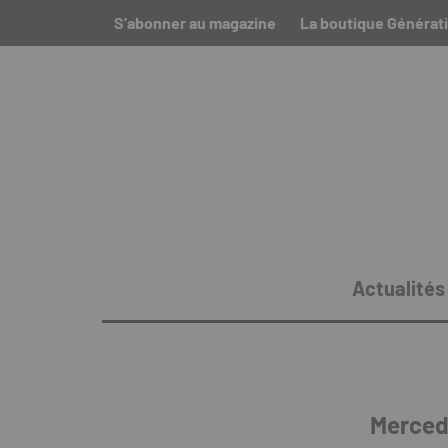
S’abonner au magazine
La boutique Générati
Actualités
Merced