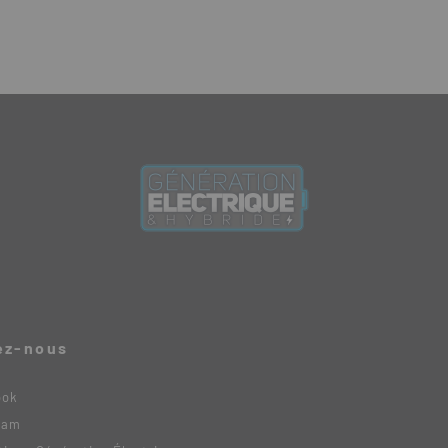
ez-nous
ook
ram