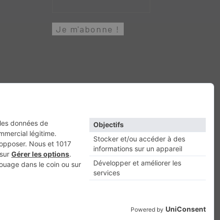
Retour en haut
Escapade
Maisons A Vivre