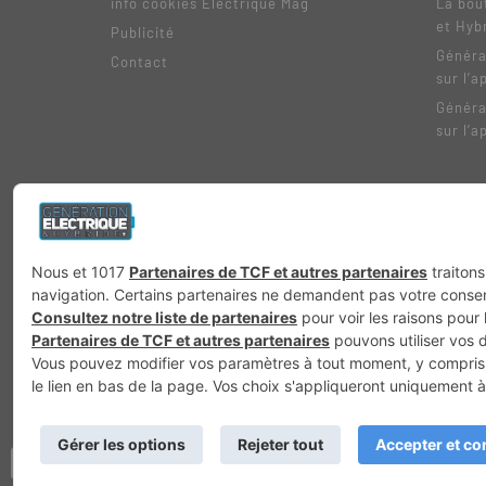
info cookies Electrique Mag
La bou
et Hyb
Publicité
Généra
Contact
sur l’a
Généra
sur l’a
Génération 4×4
Génération Sans Permis
VTTAE.fr
FullAttack