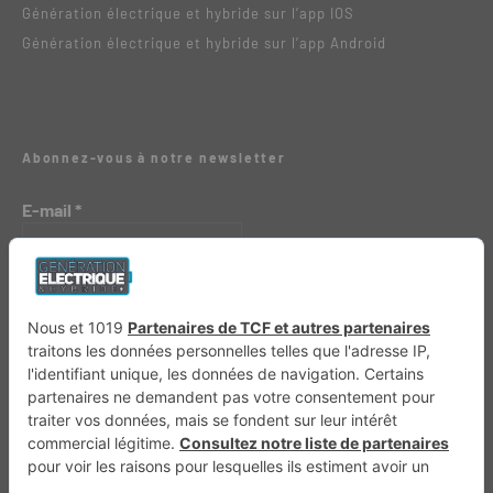
Génération électrique et hybride sur l’app IOS
Génération électrique et hybride sur l’app Android
Abonnez-vous à notre newsletter
E-mail
*
Génération 4×4
Génération Sans Permis
VTTAE.fr
FullAttack
MX2K
Enduro Mag
Trail Adventure
Trial Mag
Sport-Bikes