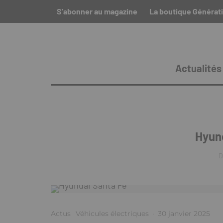
S’abonner au magazine
La boutique Générati
Actualités
Hyun
D
Actus
Véhicules électriques
·
30 janvier 2025