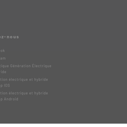
ez-nous
ook
ram
tique Génération Électrique
ride
tion électrique et hybride
pp IOS
tion électrique et hybride
pp Android