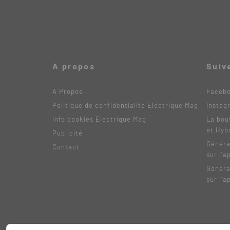
A propos
Suiv
A Propos
Faceb
Politique de confidentialité Electrique Mag
Instag
info cookies Electrique Mag
La bou
et Hyb
Publicité
Généra
Contact
sur l’a
Généra
sur l’a