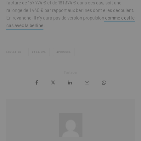
facture de 157 774 € et de 191 374 € dans ces cas, soit une
rallonge de 1 440 € par rapport aux berlines dont elles découlent.
En revanche, il n’y aura pas de version propulsion
comme c’est le
cas avec la berline
.
ÉTIQUETTES
A LA UNE
PORSCHE
Partager