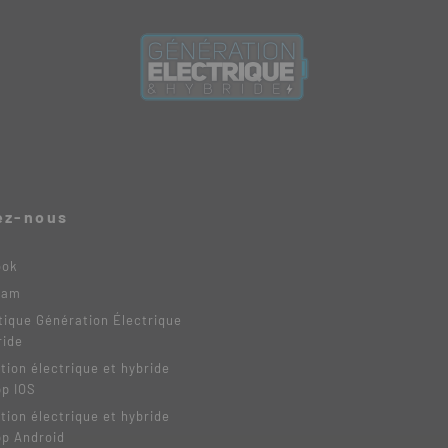
ez-nous
ook
ram
tique Génération Électrique
ride
tion électrique et hybride
pp IOS
tion électrique et hybride
pp Android