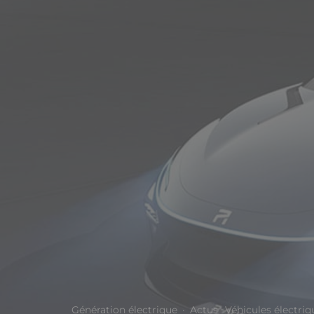
Génération électrique
·
Actus
Véhicules électriq