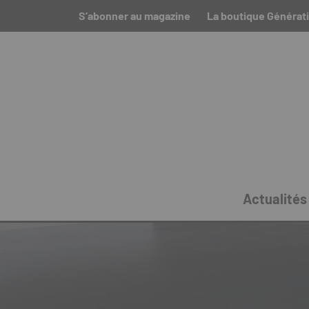
S’abonner au magazine
La boutique Générati
Actualités