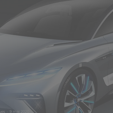
ues
·
9 mai 2020