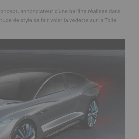
 Concept, annonciateur d’une berline réalisée dans
de de style se fait voler la vedette sur la Toile