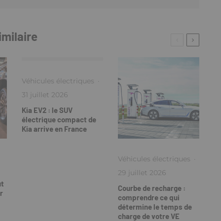
imilaire
Véhicules électriques
·
31 juillet 2026
Kia EV2 : le SUV
électrique compact de
Kia arrive en France
Véhicules électriques
·
29 juillet 2026
ut
Courbe de recharge :
r
comprendre ce qui
détermine le temps de
charge de votre VE