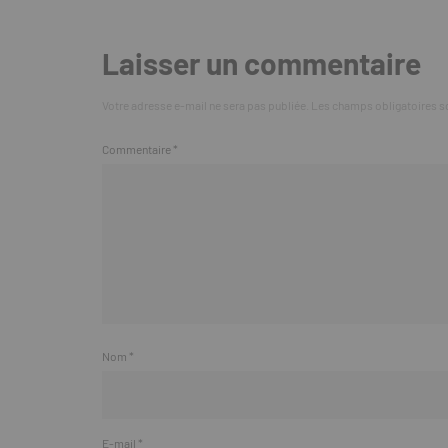
Laisser un commentaire
Votre adresse e-mail ne sera pas publiée.
Les champs obligatoires s
Commentaire
*
Nom
*
E-mail
*